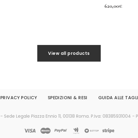
620,00
€
Leggi tutto
Aggiungi al carrello
View all products
PRIVACY POLICY
SPEDIZIONI & RESI
GUIDA ALLE TAGL
 - Sede Legale Piazza Ennio 11, 00138 Roma. P.Iva: 08385931004 