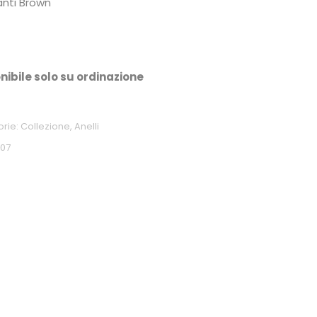
nti Brown
nibile solo su ordinazione
orie:
Collezione
,
Anelli
307