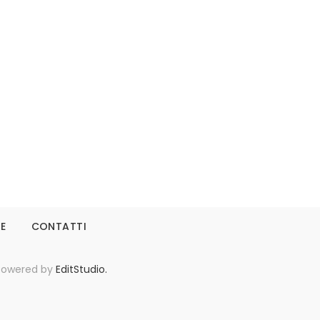
Leggi tutto
IE
CONTATTI
- Powered by
EditStudio.