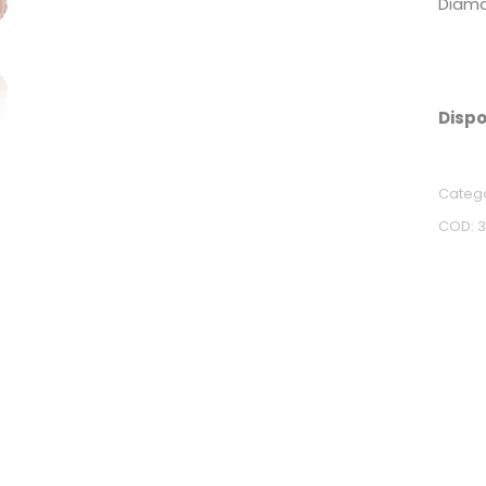
Diama
Dispo
Categ
COD: