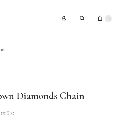
0
ain
own Diamonds Chain
osa 9 kt