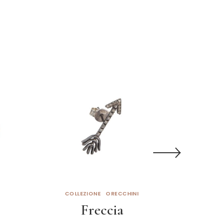
COLLEZIONE
ORECCHINI
COL
Freccia
M