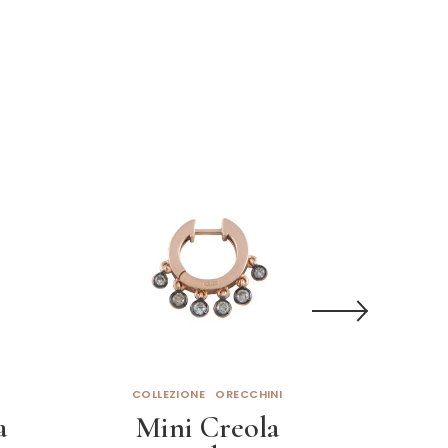
COLLEZIONE
ORECCHINI
COL
a
Mini Creola
M