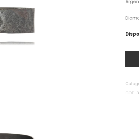
Argen
Diama
Dispo
Categ
COD: