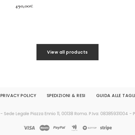
490,00
€
Aggiungi al carrello
Leggi tutto
View all products
PRIVACY POLICY
SPEDIZIONI & RESI
GUIDA ALLE TAGL
 - Sede Legale Piazza Ennio 11, 00138 Roma. P.Iva: 08385931004 