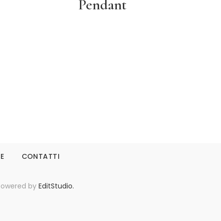
Pendant
Leggi tutto
IE
CONTATTI
- Powered by
EditStudio.