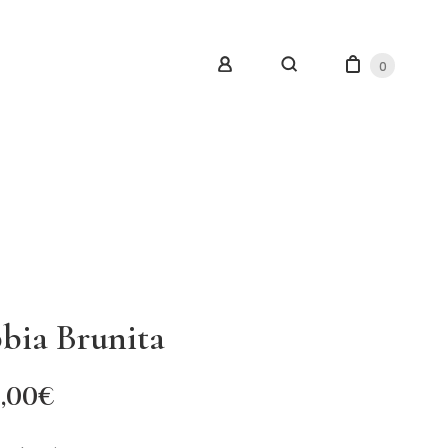
0
bbia Brunita
,00
€