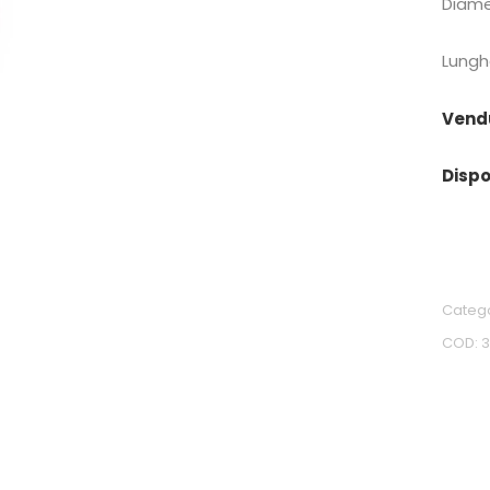
Diame
Lung
Vend
Dispo
Categ
COD: