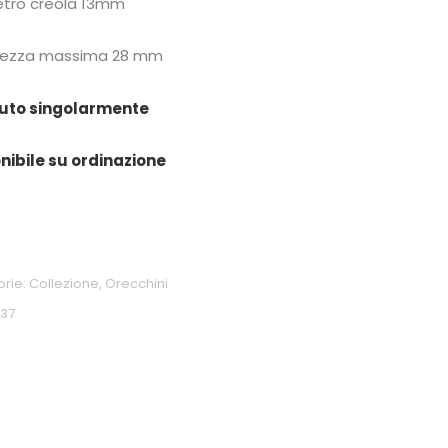
tro creola 13mm
hezza massima 28 mm
uto singolarmente
nibile su ordinazione
orie:
Collezione
,
Orecchini
337