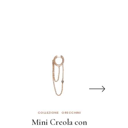
COLLEZIONE
ORECCHINI
COL
Mini Creola con
Kefi