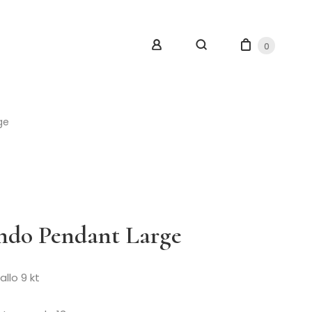
0
ge
ndo Pendant Large
allo 9 kt