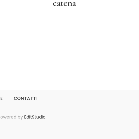
catena
Leggi tutto
IE
CONTATTI
- Powered by
EditStudio.