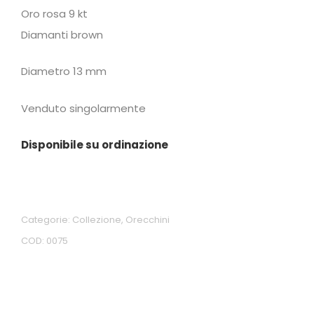
Oro rosa 9 kt
Diamanti brown
Diametro 13 mm
Venduto singolarmente
Disponibile su ordinazione
Categorie:
Collezione
,
Orecchini
COD:
0075