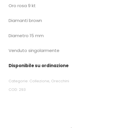
Oro rosa 9 kt
Diamanti brown
Diametro 15 mm
Venduto singolarmente
Disponibile su ordinazione
Categorie:
Collezione
,
Orecchini
COD:
293