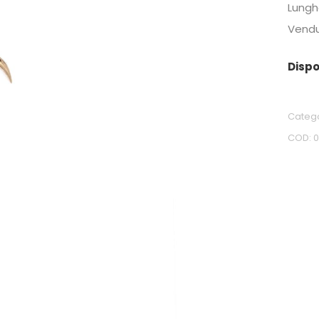
Lung
Vendu
Dispo
Categ
COD: