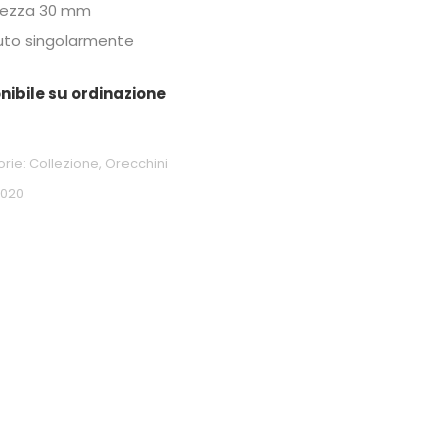
hezza 30 mm
to singolarmente
nibile su ordinazione
orie:
Collezione
,
Orecchini
0020