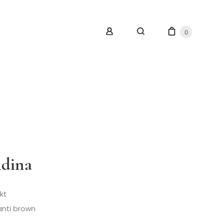
0
dina
kt
nti brown