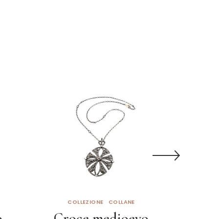
COLLEZIONE
COLLANE
COL
o
Croce medioevo
Chok