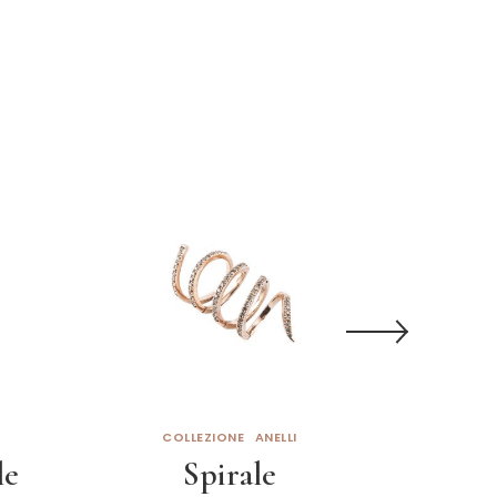
COLLEZIONE
ANELLI
COL
le
Spirale