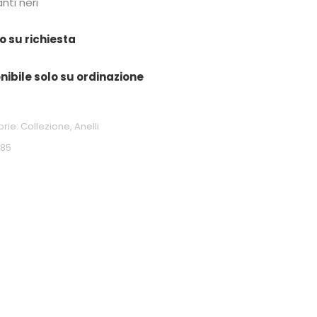
nti neri
o su richiesta
nibile solo su ordinazione
orie:
Collezione
,
Anelli
285