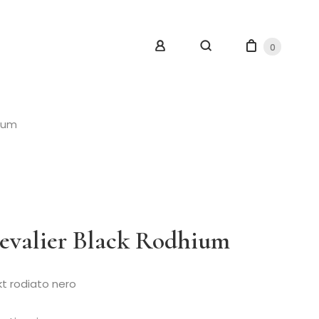
0
hium
evalier Black Rodhium
kt rodiato nero