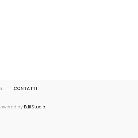
Leggi tutto
IE
CONTATTI
- Powered by
EditStudio.