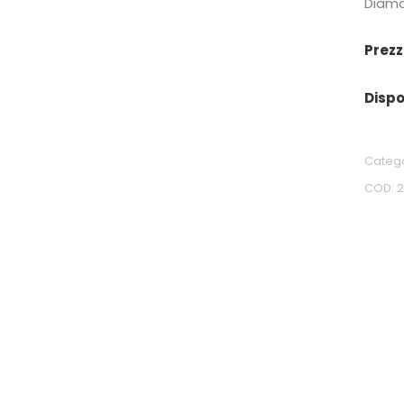
Diama
Prezz
Dispo
Categ
COD: