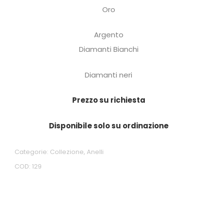
Oro
Argento
Diamanti Bianchi
Diamanti neri
Prezzo su richiesta
Disponibile solo su ordinazione
Categorie:
Collezione
,
Anelli
COD:
129