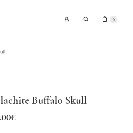
0
ull
lachite Buffalo Skull
,00
€