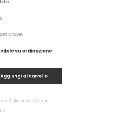
hite
o
nti brown
nibile su ordinazione
Aggiungi al carrello
orie:
Collezione
,
Collane
386