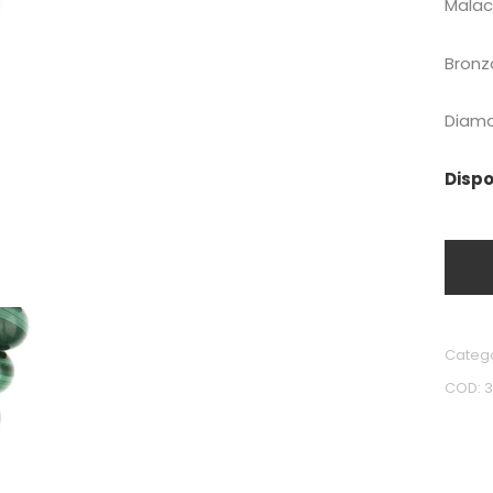
Malac
Bronz
Diama
Dispo
Categ
COD: