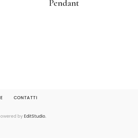
Pendant
Leggi tutto
IE
CONTATTI
- Powered by
EditStudio.