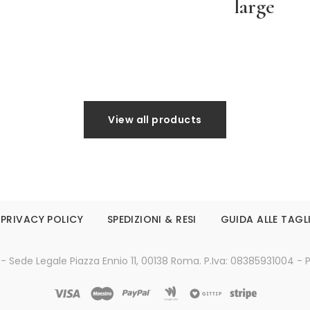
large
Leggi tutto
Leggi tutto
View all products
PRIVACY POLICY
SPEDIZIONI & RESI
GUIDA ALLE TAGL
 - Sede Legale Piazza Ennio 11, 00138 Roma. P.Iva: 08385931004 