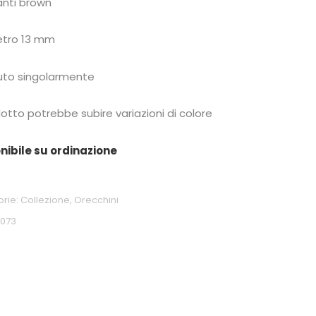
nti brown
tro 13 mm
to singolarmente
dotto potrebbe subire variazioni di colore
nibile su ordinazione
orie:
Collezione
,
Orecchini
0073