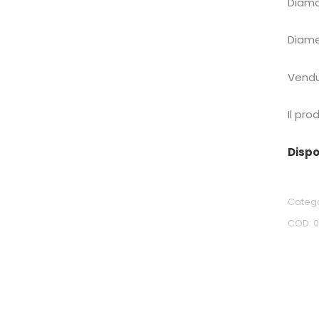
Diama
Diame
Vendu
Il pro
Dispo
Categ
COD: