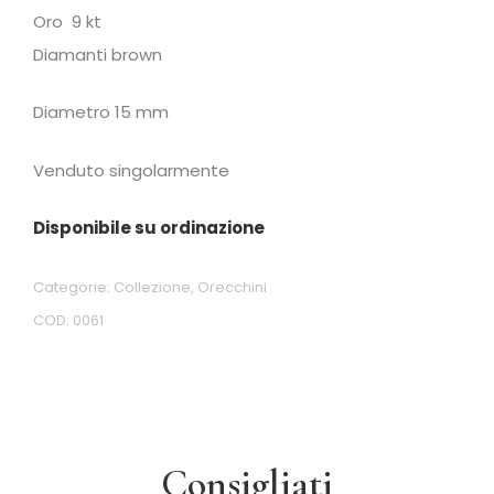
Oro 9 kt
Diamanti brown
Diametro 15 mm
Venduto singolarmente
Disponibile su ordinazione
Categorie:
Collezione
,
Orecchini
COD:
0061
Consigliati