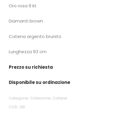
Oro rosa 9 kt
Diamanti brown
Catena argento brunito
Lunghezza 93 cm
Prezzo su richiesta
Disponibile su ordinazione
Categorie:
Collezione
,
Collane
COD:
281