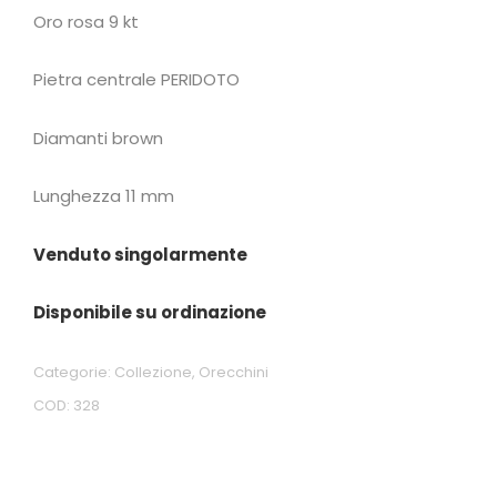
Oro rosa 9 kt
Pietra centrale PERIDOTO
Diamanti brown
Lunghezza 11 mm
Venduto singolarmente
Disponibile su ordinazione
Categorie:
Collezione
,
Orecchini
COD:
328