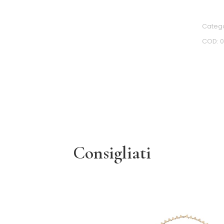
Categ
COD:
Consigliati