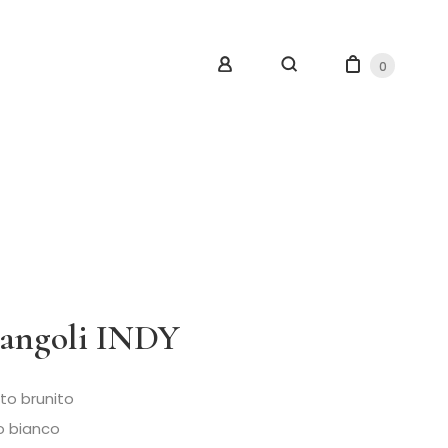
0
iangoli INDY
to brunito
ro bianco