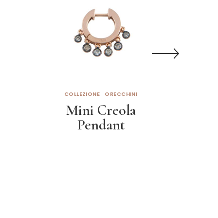
COLLEZIONE
ORECCHINI
COL
Mini Creola
M
Pendant
Leggi tutto