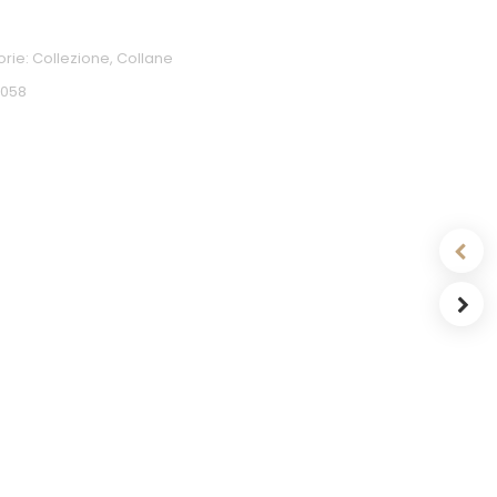
orie:
Collezione
,
Collane
0058