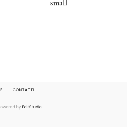
small
Leggi tutto
IE
CONTATTI
- Powered by
EditStudio.