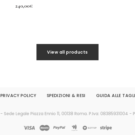
240,00
€
Aggiungi al carrello
Leggi tutto
View all products
PRIVACY POLICY
SPEDIZIONI & RESI
GUIDA ALLE TAGL
 - Sede Legale Piazza Ennio 11, 00138 Roma. P.Iva: 08385931004 