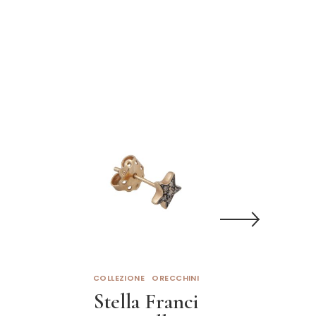
COLLEZIONE
ORECCHINI
C
Stella Franci
Ane