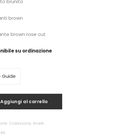
to brunito
nti brown
nte brown rose cut
nibile su ordinazione
e Guide
Aggiungi al carrello
orie:
Collezione
,
Anelli
346