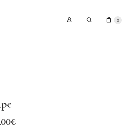
0
lpe
,00
€