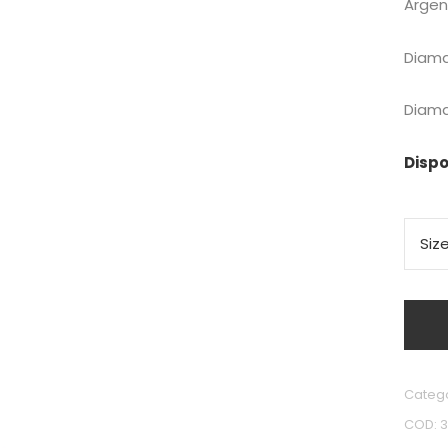
Argen
Diama
Diama
Dispo
Siz
Categ
COD: