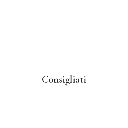
Aggiungi al carrello
Categorie:
Collezione
,
Anelli
COD:
118
Consigliati