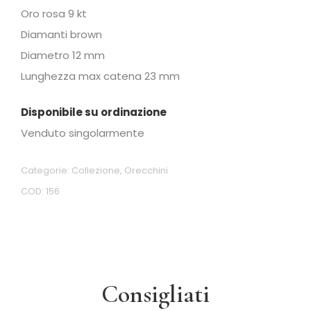
Oro rosa 9 kt
Diamanti brown
Diametro 12 mm
Lunghezza max catena 23 mm
Disponibile su ordinazione
Venduto singolarmente
Categorie:
Collezione
,
Orecchini
COD:
156
Consigliati