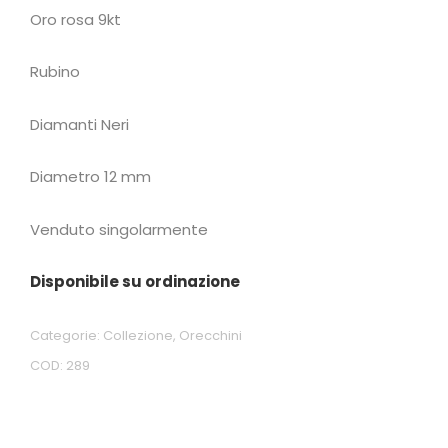
Oro rosa 9kt
Rubino
Diamanti Neri
Diametro 12 mm
Venduto singolarmente
Disponibile su ordinazione
Categorie:
Collezione
,
Orecchini
COD:
289