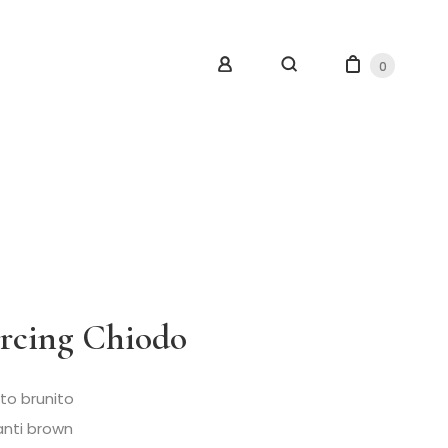
0
ercing Chiodo
to brunito
nti brown