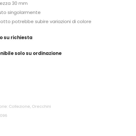
hezza 30 mm
to singolarmente
dotto potrebbe subire variazioni di colore
o su richiesta
nibile solo su ordinazione
orie:
Collezione
,
Orecchini
0096