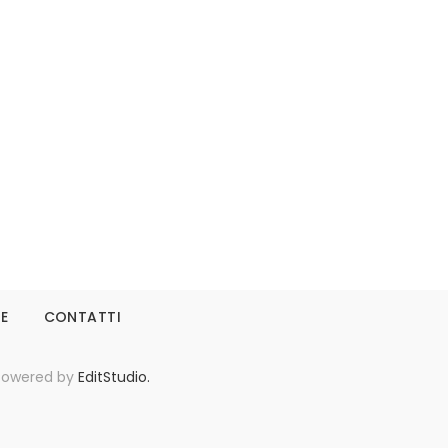
Leggi tutto
IE
CONTATTI
- Powered by
EditStudio.