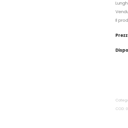
Lung
Vendu
Il pro
Prezz
Dispo
Categ
COD: