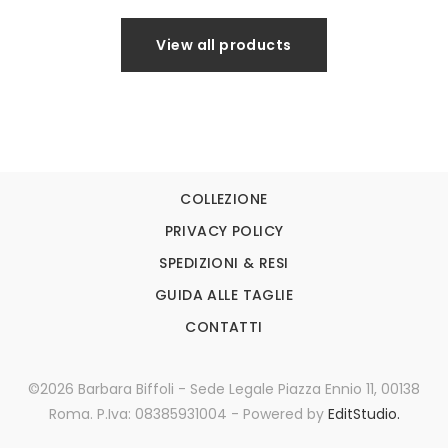
View all products
COLLEZIONE
PRIVACY POLICY
SPEDIZIONI & RESI
GUIDA ALLE TAGLIE
CONTATTI
©2026 Barbara Biffoli - Sede Legale Piazza Ennio 11, 00138
Roma. P.Iva: 08385931004 - Powered by
EditStudio.