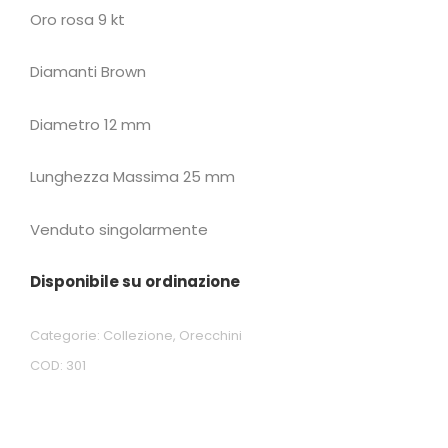
Oro rosa 9 kt
Diamanti Brown
Diametro 12 mm
Lunghezza Massima 25 mm
Venduto singolarmente
Disponibile su ordinazione
Categorie:
Collezione
,
Orecchini
COD:
301