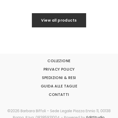
View all products
COLLEZIONE
PRIVACY POLICY
SPEDIZIONI & RESI
GUIDA ALLE TAGLIE
CONTATTI
©2026 Barbara Biffoli - Sede Legale Piazza Ennio 11, 00138
Roma. P.Iva: 08385931004 - Powered by
EditStudio.