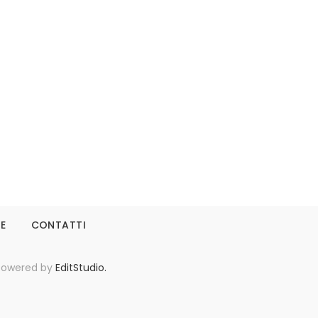
Leggi tutto
IE
CONTATTI
- Powered by
EditStudio.