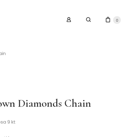
0
ain
own Diamonds Chain
osa 9 kt