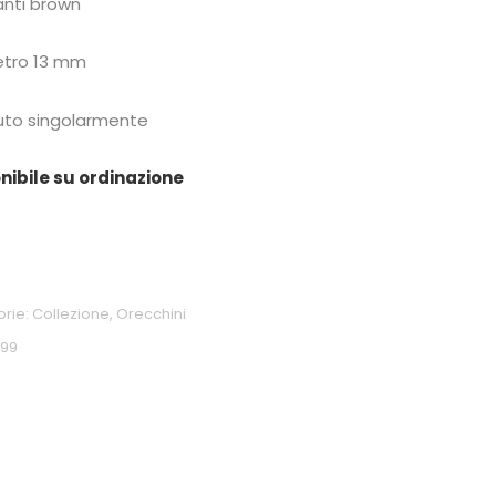
nti brown
tro 13 mm
to singolarmente
nibile su ordinazione
orie:
Collezione
,
Orecchini
299