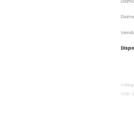
Diama
Diame
Vendu
Dispo
Categ
COD: