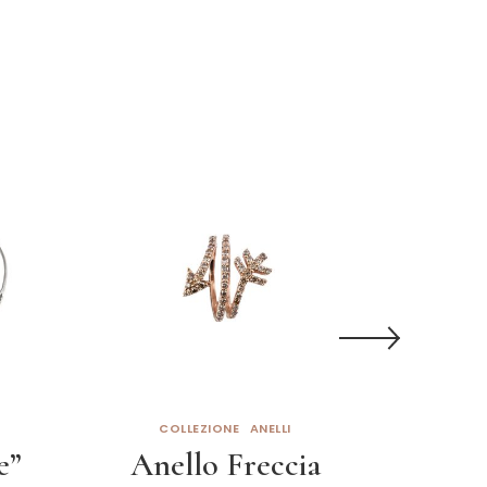
COLLEZIONE
ANELLI
COL
e”
Anello Freccia
Cho