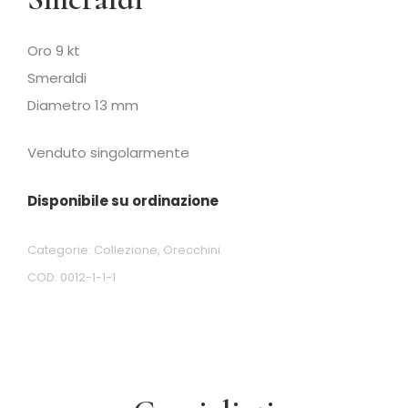
Oro 9 kt
Smeraldi
Diametro 13 mm
Venduto singolarmente
Disponibile su ordinazione
Categorie:
Collezione
,
Orecchini
COD:
0012-1-1-1