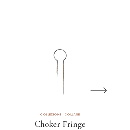
COLLEZIONE
COLLANE
COL
Choker Fringe
M