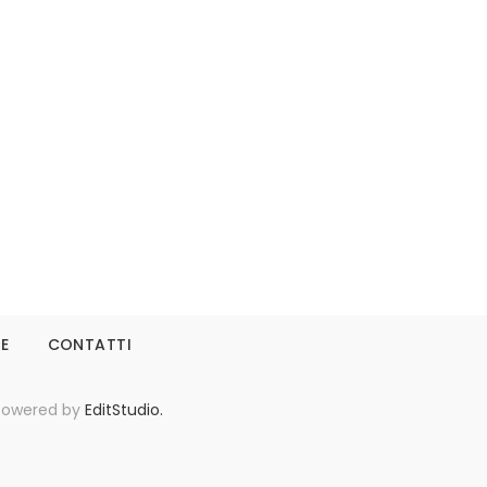
Leggi tutto
IE
CONTATTI
- Powered by
EditStudio.