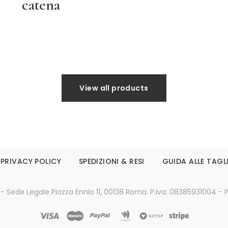
catena
Leggi tutto
Leggi tutto
View all products
PRIVACY POLICY
SPEDIZIONI & RESI
GUIDA ALLE TAGL
 - Sede Legale Piazza Ennio 11, 00138 Roma. P.Iva: 08385931004 