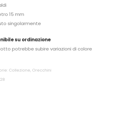
ldi
etro 15 mm
to singolarmente
nibile su ordinazione
dotto potrebbe subire variazioni di colore
orie:
Collezione
,
Orecchini
228