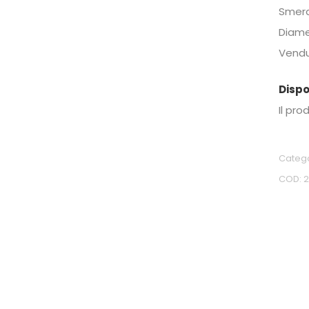
Smera
Diam
Vendu
Dispo
Il pro
Categ
COD: