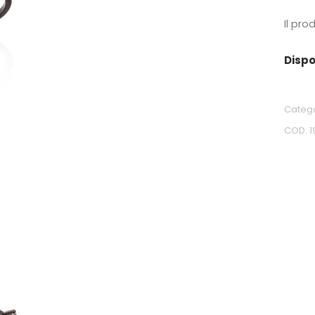
Il pro
Dispo
Categ
COD:
1