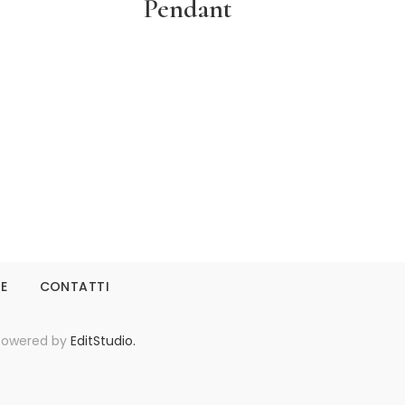
Pendant
Leggi tutto
IE
CONTATTI
- Powered by
EditStudio.