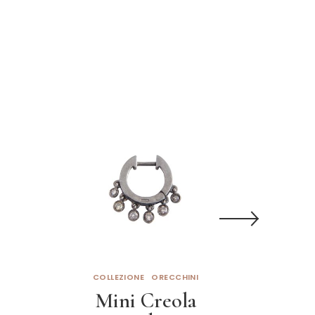
COLLEZIONE
ORECCHINI
C
Mini Creola
Ane