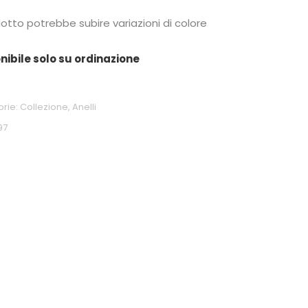
dotto potrebbe subire variazioni di colore
nibile solo su ordinazione
orie:
Collezione
,
Anelli
97