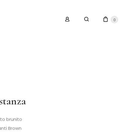
0
stanza
to brunito
nti Brown