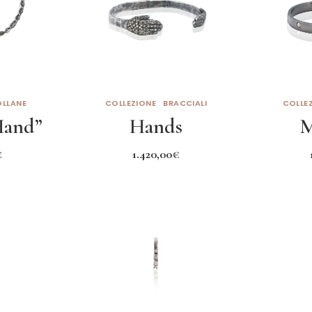
LLANE
COLLEZIONE
BRACCIALI
COLLE
Hand”
Hands
M
€
1.420,00
€
arrello
Aggiungi al carrello
Aggiun