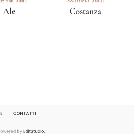
EZIONE
ANELLI
COLLEZIONE
ANELLI
Ale
Costanza
eggi tutto
Leggi tutto
IE
CONTATTI
- Powered by
EditStudio.