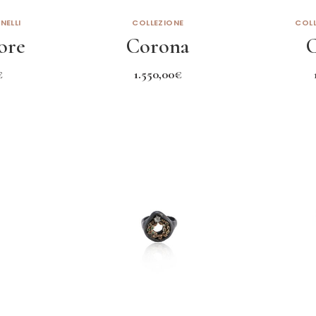
NELLI
COLLEZIONE
COLL
ore
Corona
€
1.550,00
€
to
Leggi tutto
L