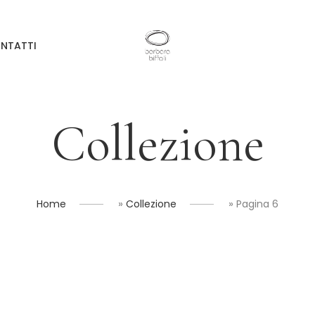
NTATTI
Collezione
»
»
Home
Collezione
Pagina 6