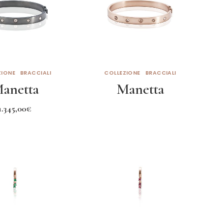
ZIONE
BRACCIALI
COLLEZIONE
BRACCIALI
anetta
Manetta
1.345,00
€
gi al carrello
Leggi tutto