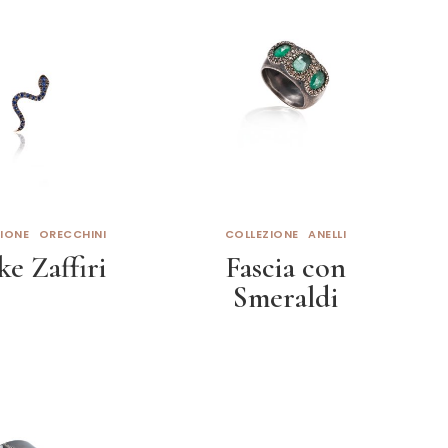
IONE
ORECCHINI
COLLEZIONE
ANELLI
ke Zaffiri
Fascia con
Smeraldi
eggi tutto
Leggi tutto