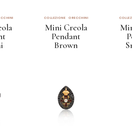
CCHINI
COLLEZIONE
ORECCHINI
COLLEZ
eola
Mini Creola
Min
nt
Pendant
P
i
Brown
S
to
Leggi tutto
L