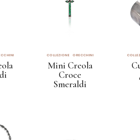
CCHINI
COLLEZIONE
ORECCHINI
COLLE
eola
Mini Creola
Cu
di
Croce
Smeraldi
Aggiun
to
Leggi tutto