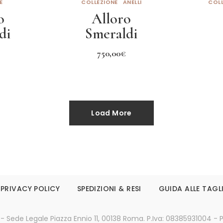
E
COLLEZIONE
ANELLI
COLL
o
Alloro
di
Smeraldi
L
750,00
€
to
Leggi tutto
Load More
PRIVACY POLICY
SPEDIZIONI & RESI
GUIDA ALLE TAGL
 - Sede Legale Piazza Ennio 11, 00138 Roma. P.Iva: 08385931004 