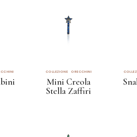
CCHINI
COLLEZIONE
ORECCHINI
COLLEZ
bini
Mini Creola
Sna
Stella Zaffiri
to
L
Leggi tutto