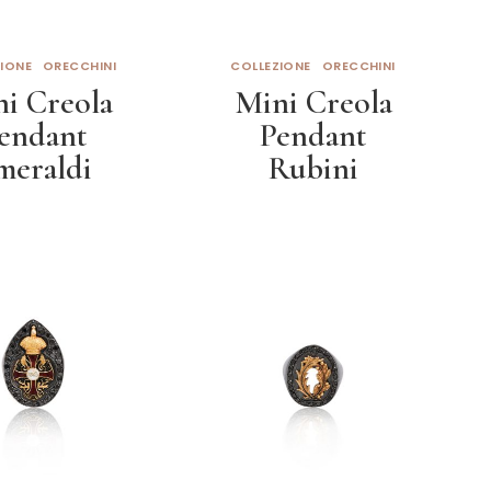
IONE
ORECCHINI
COLLEZIONE
ORECCHINI
i Creola
Mini Creola
endant
Pendant
meraldi
Rubini
eggi tutto
Leggi tutto